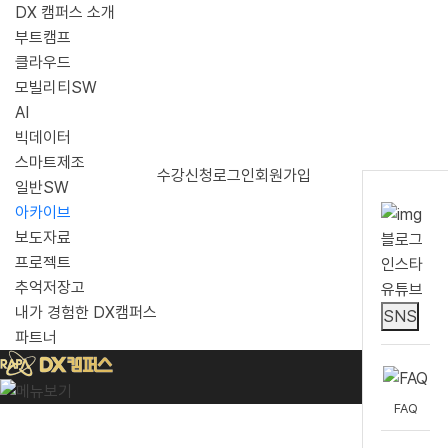
DX 캠퍼스 소개
메뉴 건너뛰기
부트캠프
클라우드
모빌리티SW
AI
빅데이터
스마트제조
수강신청
로그인
회원가입
일반SW
아카이브
보도자료
블로그
프로젝트
인스타
추억저장고
유튜브
내가 경험한 DX캠퍼스
SNS
파트너
FAQ