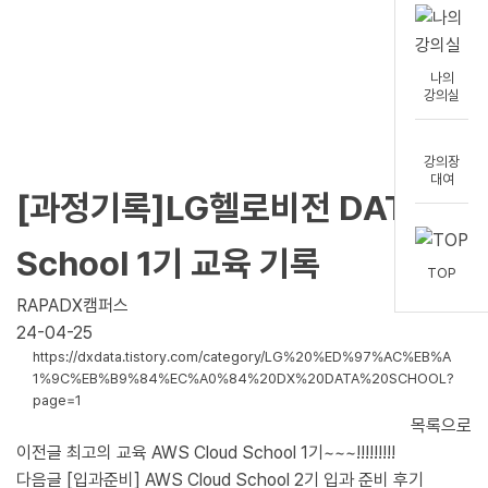
아카이브
DX캠퍼스의 모든 스토리
아카이브에서 확인하세요.
나의
강의실
강의장
대여
[과정기록]LG헬로비전 DATA
School 1기 교육 기록
TOP
RAPADX캠퍼스
24-04-25
https://dxdata.tistory.com/category/LG%20%ED%97%AC%EB%A
1%9C%EB%B9%84%EC%A0%84%20DX%20DATA%20SCHOOL?
page=1
목록으로
이전글
최고의 교육 AWS Cloud School 1기~~~!!!!!!!!!
다음글
[입과준비] AWS Cloud School 2기 입과 준비 후기