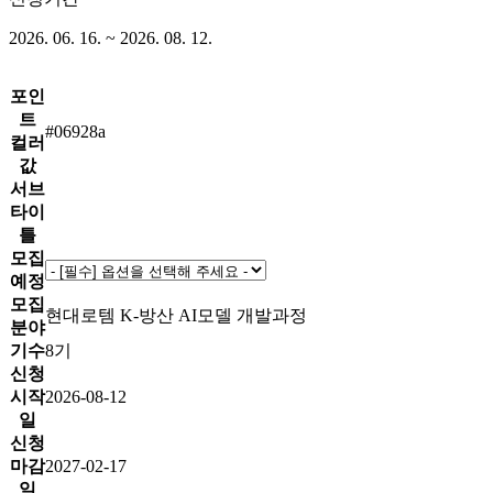
2026. 06. 16. ~ 2026. 08. 12.
포인
트
#06928a
컬러
값
서브
타이
틀
모집
예정
모집
현대로템 K-방산 AI모델 개발과정
분야
기수
8기
신청
시작
2026-08-12
일
신청
마감
2027-02-17
일