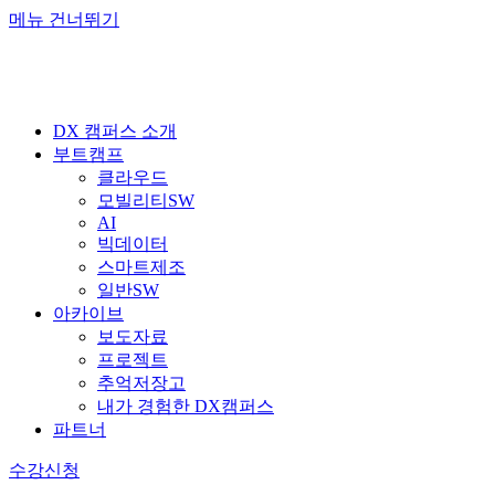
메뉴 건너뛰기
DX 캠퍼스 소개
부트캠프
클라우드
모빌리티SW
AI
빅데이터
스마트제조
일반SW
아카이브
보도자료
프로젝트
추억저장고
내가 경험한 DX캠퍼스
파트너
수강신청