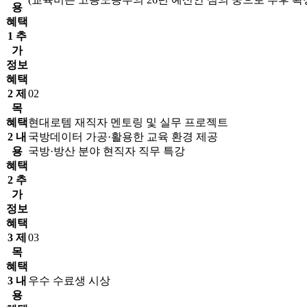
용
혜택
1 추
가
정보
혜택
2 제
02
목
혜택
현대로템 재직자 멘토링 및 실무 프로젝트
2 내
국방데이터 가공·활용한 교육 환경 제공
용
국방·방산 분야 현직자 직무 특강
혜택
2 추
가
정보
혜택
3 제
03
목
혜택
3 내
우수 수료생 시상
용