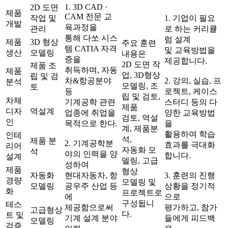
1. 3D CAD ·
2D 도면
제품
CAM 전문 교
작업 및
1. 기업이 필요
개발
육과정을
관리
로 하는 커리큘
통해 다쏘 시스
럼 설계
제품
3D 형상
주요 훈련
템 CATIA 자격
및 교육방법을
생산
모델링
내용은
증을
제공합니다.
2D 도면 작
제품 조
취득하며, 자동
제품
업, 3D형상
립 및 검
차&항공분야
2. 강의, 실습, 프
분석
모델링, 조
토
등
로젝트, 케이스
립 및 검토,
차체
기계공학 관련
스터디 등의 다
제품
디자
역설계
업종에 취업을
양한 교육방법
검토, 역설
인
목적으로 한다.
을
계, 제품분
활용하여 학습
인테
석,
제품 분
2. 기계공학분
효과를 극대화
리어
자동화 모
석
야의 인력을 양
합니다.
설계
델링, 고급
성하여
제품
형상
자동화
현대자동차, 항
3. 훈련의 진행
경량
모델링 및
모델링
공우주 산업 등
상황을 정기적
화
프로젝트로
에
으로
구성됩니
테스
제공함으로써
평가하고, 참가
고급형상
다.
트 및
기계 설계 분야
들에게 피드백
모델링
검증