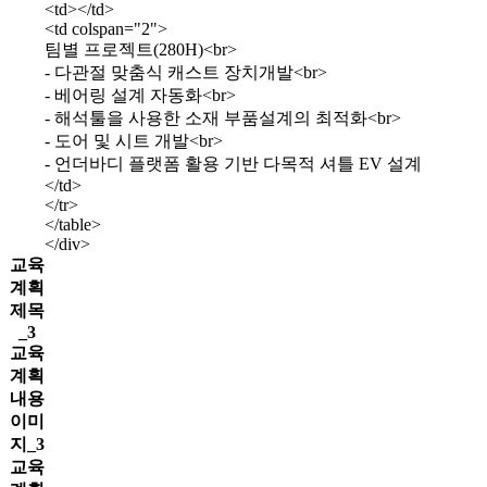
<td></td>
<td colspan="2">
팀별 프로젝트(280H)<br>
- 다관절 맞춤식 캐스트 장치개발<br>
- 베어링 설계 자동화<br>
- 해석툴을 사용한 소재 부품설계의 최적화<br>
- 도어 및 시트 개발<br>
- 언더바디 플랫폼 활용 기반 다목적 셔틀 EV 설계
</td>
</tr>
</table>
</div>
교육
계획
제목
_3
교육
계획
내용
이미
지_3
교육