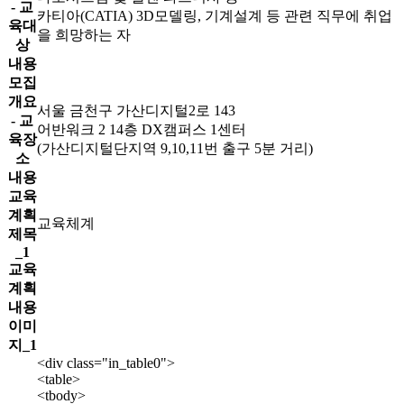
- 교
카티아(CATIA) 3D모델링, 기계설계 등 관련 직무에 취업
육대
을 희망하는 자
상
내용
모집
개요
서울 금천구 가산디지털2로 143
- 교
어반워크 2 14층 DX캠퍼스 1센터
육장
(가산디지털단지역 9,10,11번 출구 5분 거리)
소
내용
교육
계획
교육체계
제목
_1
교육
계획
내용
이미
지_1
<div class="in_table0">
<table>
<tbody>