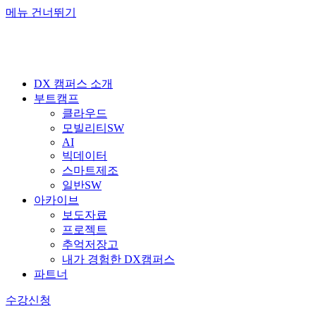
메뉴 건너뛰기
DX 캠퍼스 소개
부트캠프
클라우드
모빌리티SW
AI
빅데이터
스마트제조
일반SW
아카이브
보도자료
프로젝트
추억저장고
내가 경험한 DX캠퍼스
파트너
수강신청