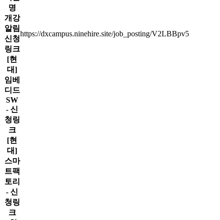
명
개강
알림
https://dxcampus.ninehire.site/job_posting/V2LBBpv5
신청
링크
[현
대]
임베
디드
SW
- 신
청링
크
[현
대]
스마
트팩
토리
- 신
청링
크