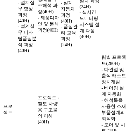
설계 과정
- 설계실
- 설계
조해석 과
(24H)
무 향상
자동차
정(40H)
- 실시간
과정
과정
- 제품디자
모니터링
(40H)
(40H)
인 및 분석
시스템 설
- 설계실
- 품질관
과정(40H)
계 과정
무 디자
리 교육
(40H)
털품질분
과정
석 과정
(24H)
(40H)
팀별 프로젝
트(280H)
- 다관절 맞
춤식 캐스트
장치개발
- 베어링 설
계 자동화
프로젝트 :
- 해석툴을
철도 차량
프로
사용한 소재
용 구조물
젝트
부품설계의
의 이해
최적화
(40H)
- 도어 및 시
트 개발