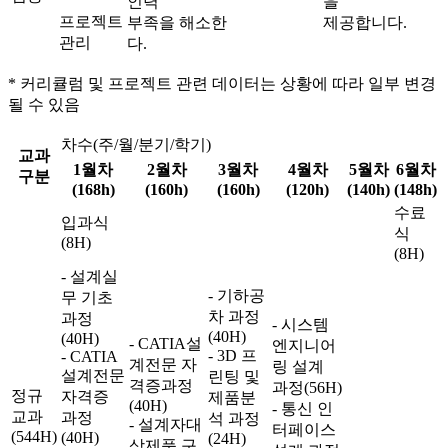
인력
을
프로젝트
부족을 해소한
제공합니다.
관리
다.
* 커리큘럼 및 프로젝트 관련 데이터는 상황에 따라 일부 변경
될 수 있음
차수(주/월/분기/학기)
교과
1월차
2월차
3월차
4월차
5월차
6월차
구분
(168h)
(160h)
(160h)
(120h)
(140h)
(148h)
수료
입과식
식
(8H)
(8H)
- 설계실
- 기하공
무 기초
차 과정
과정
- 시스템
(40H)
(40H)
- CATIA설
엔지니어
- 3D 프
- CATIA
계전문 자
링 설계
설계전문
린팅 및
격증과정
과정(56H)
정규
자격증
제품분
(40H)
- 통신 인
교과
과정
석 과정
- 설계자대
터페이스
(544H)
(40H)
(24H)
상제품 구