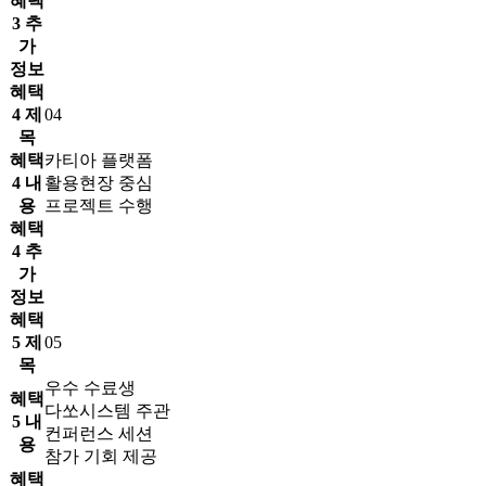
혜택
3 추
가
정보
혜택
4 제
04
목
혜택
카티아 플랫폼
4 내
활용현장 중심
용
프로젝트 수행
혜택
4 추
가
정보
혜택
5 제
05
목
우수 수료생
혜택
다쏘시스템 주관
5 내
컨퍼런스 세션
용
참가 기회 제공
혜택