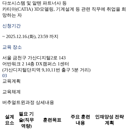
다쏘시스템 및 알텐 파트너사 등
카티아(CATIA) 3D모델링, 기계설계 등 관련 직무에 취업을 희
망하는 자
신청기간
~ 2025.12.16.(화), 23:59 까지
교육 장소
서울 금천구 가산디지털2로 143
어반워크 2 14층 DX캠퍼스 1센터
(가산디지털단지역 9,10,11번 출구 5분 거리)
03
교육계획
교육체계
버추얼트윈과정 상세내용
필요 기
설계
주요 훈련
인재양성 전략
술(직무
훈련목표
요소
내용
계획
역량)