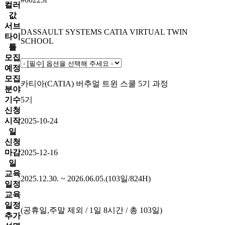
컬러
값
서브
DASSAULT SYSTEMS CATIA VIRTUAL TWIN
타이
SCHOOL
틀
모집
예정
모집
카티아(CATIA) 버추얼 트윈 스쿨 5기 과정
분야
기수
5기
신청
시작
2025-10-24
일
신청
마감
2025-12-16
일
교육
2025.12.30. ~ 2026.06.05.(103일/824H)
일정
교육
일정
(공휴일,주말 제외 / 1일 8시간 / 총 103일)
추가