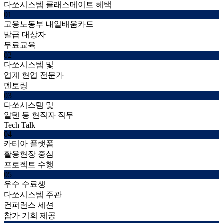
다쏘시스템 클래스메이트 혜택
01
고용노동부 내일배움카드
발급 대상자
무료교육
02
다쏘시스템 및
업계 현업 전문가
멘토링
03
다쏘시스템 및
알텐 등 현직자 직무
Tech Talk
04
카티아 플랫폼
활용현장 중심
프로젝트 수행
05
우수 수료생
다쏘시스템 주관
컨퍼런스 세션
참가 기회 제공