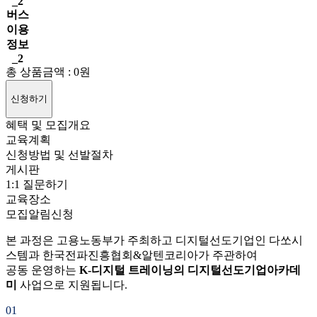
_2
버스
이용
정보
_2
총 상품금액
:
0
원
신청하기
혜택 및 모집개요
교육계획
신청방법 및 선발절차
게시판
1:1 질문하기
교육장소
모집알림신청
본 과정은 고용노동부가 주최하고 디지털선도기업인 다쏘시
스템과 한국전파진흥협회&알텐코리아가 주관하여
공동 운영하는
K-디지털 트레이닝의 디지털선도기업아카데
미
사업으로 지원됩니다.
01