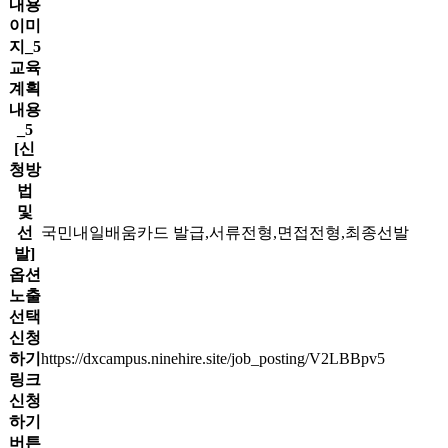
내용
이미
지_5
교육
계획
내용
_5
[신
청방
법
및
선
국민내일배움카드 발급,서류전형,면접전형,최종선발
발]
옵션
노출
선택
신청
하기
https://dxcampus.ninehire.site/job_posting/V2LBBpv5
링크
신청
하기
버튼