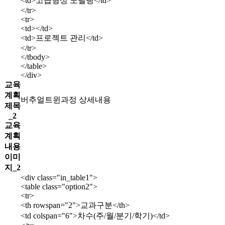
<td>고급형상 모델링</td>
</tr>
<tr>
<td></td>
<td>프로젝트 관리</td>
</tr>
</tbody>
</table>
</div>
교육
계획
버추얼트윈과정 상세내용
제목
_2
교육
계획
내용
이미
지_2
<div class="in_table1">
<table class="option2">
<tr>
<th rowspan="2">교과구분</th>
<td colspan="6">차수(주/월/분기/학기)</td>