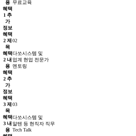
용
무료교육
혜택
1 추
가
정보
혜택
2 제
02
목
혜택
다쏘시스템 및
2 내
업계 현업 전문가
용
멘토링
혜택
2 추
가
정보
혜택
3 제
03
목
혜택
다쏘시스템 및
3 내
알텐 등 현직자 직무
용
Tech Talk