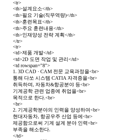
<tr>
<th>설계요소</th>
<th>필요 기술(직무역량)</th>
<th>훈련목표</th>
<th>주요 훈련내용</th>
<th>인재양성 전략 계획</th>
</tr>
<tr>
<td>제품 개발</td>
<td>2D 도면 작업 및 관리</td>
<td rowspan="8">
1. 3D CAD · CAM 전문 교육과정을<br>
통해 다쏘 시스템 CATIA 자격증을<br>
취득하며, 자동차&항공분야 등<br>
기계공학 관련 업종에 취업을<br>
목적으로 한다.<br>
<br>
2. 기계공학분야의 인력을 양성하여<br>
현대자동차, 항공우주 산업 등에<br>
제공함으로써 기계 설계 분야 인력<br>
부족을 해소한다.
</td>