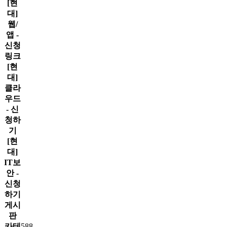
[현
대]
웹/
앱 -
신청
링크
[현
대]
클라
우드
- 신
청하
기
[현
대]
IT보
안 -
신청
하기
게시
판
카테
588