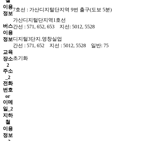
철
이용
7호선 : 가산디지털단지역 9번 출구(도보 5분)
정보
가산디지털단지역1호선
버스
간선 : 571, 652, 653 지선: 5012, 5528
이용
디지털3단지.영창실업
정보
간선 : 571, 652 지선 : 5012, 5528 일반: 75
교육
초기화
장소
2
주소
_2
전화
번호
or
이메
일_2
지하
철
이용
정보