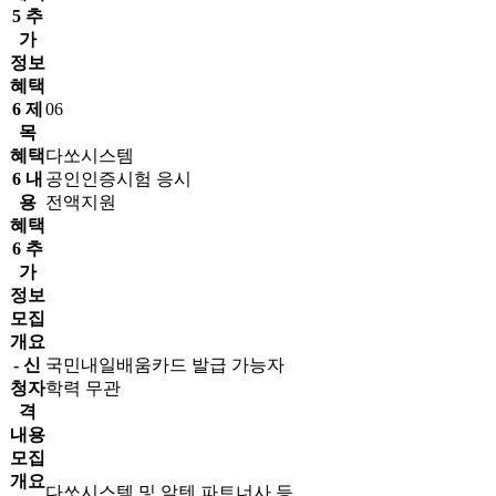
5 추
가
정보
혜택
6 제
06
목
혜택
다쏘시스템
6 내
공인인증시험 응시
용
전액지원
혜택
6 추
가
정보
모집
개요
- 신
국민내일배움카드 발급 가능자
청자
학력 무관
격
내용
모집
개요
다쏘시스템 및 알텐 파트너사 등